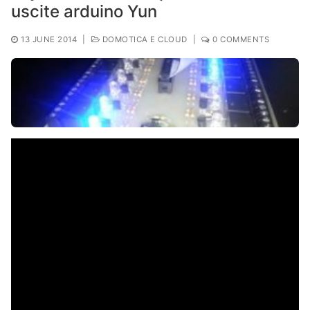
uscite arduino Yun
13 JUNE 2014
|
DOMOTICA E CLOUD
|
0 COMMENTS