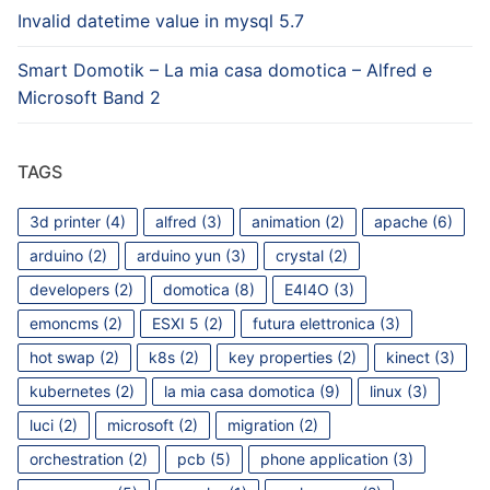
Invalid datetime value in mysql 5.7
Smart Domotik – La mia casa domotica – Alfred e
Microsoft Band 2
TAGS
3d printer
(4)
alfred
(3)
animation
(2)
apache
(6)
arduino
(2)
arduino yun
(3)
crystal
(2)
developers
(2)
domotica
(8)
E4I4O
(3)
emoncms
(2)
ESXI 5
(2)
futura elettronica
(3)
hot swap
(2)
k8s
(2)
key properties
(2)
kinect
(3)
kubernetes
(2)
la mia casa domotica
(9)
linux
(3)
luci
(2)
microsoft
(2)
migration
(2)
orchestration
(2)
pcb
(5)
phone application
(3)