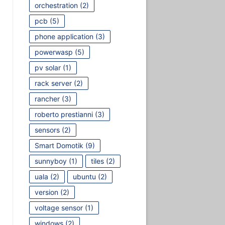
orchestration
(2)
pcb
(5)
phone application
(3)
powerwasp
(5)
pv solar
(1)
rack server
(2)
rancher
(3)
roberto prestianni
(3)
sensors
(2)
Smart Domotik
(9)
sunnyboy
(1)
tiles
(2)
uala
(2)
ubuntu
(2)
version
(2)
voltage sensor
(1)
windows
(2)