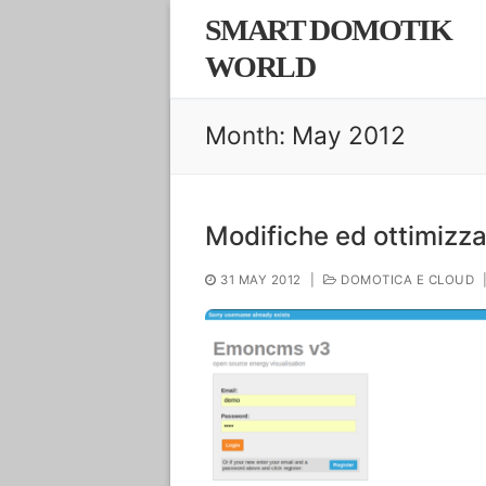
Skip
SMART DOMOTIK
to
WORLD
content
Month:
May 2012
Modifiche ed ottimi
31 MAY 2012
|
DOMOTICA E CLOUD