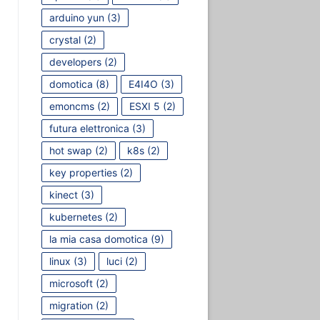
arduino yun
(3)
crystal
(2)
developers
(2)
domotica
(8)
E4I4O
(3)
emoncms
(2)
ESXI 5
(2)
futura elettronica
(3)
hot swap
(2)
k8s
(2)
key properties
(2)
kinect
(3)
kubernetes
(2)
la mia casa domotica
(9)
linux
(3)
luci
(2)
microsoft
(2)
migration
(2)