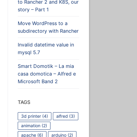
to Rancher 2 and K8S, our
story – Part 1
Move WordPress to a
subdirectory with Rancher
Invalid datetime value in
mysql 5.7
Smart Domotik – La mia
casa domotica – Alfred e
Microsoft Band 2
TAGS
3d printer
(4)
alfred
(3)
animation
(2)
apache
(6)
arduino
(2)