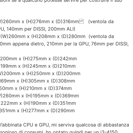
)260mm x (H)276mm x (D)316mm (ventola da
U, 140mm per DISSI, 200mm ALI)
m x (H)208mm x (D)280mm (ventola da
140mm appena dietro, 210mm per la GPU, 76mm per DISSI,
00mm x (H)275mm x (D)242mm
99mm x (H)245mm x (D)210mm
0mm x (H)250mm x (D)200mm
69mm x (H)305mm x (D)308mm
50mm x (H)210mm x (D)374mm
0mm x (H)195mm x (D)369mm
22mm x (H)190mm x (D)351mm
mm x (H)277mm x (D)290mm
ta l’abbinata CPU e GPU, mi serviva qualcosa di abbastanza
nioso di consumi, ho optato quindi per un i3-4150