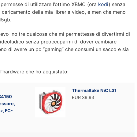
 permesse di utilizzare l’ottimo XBMC (ora
kodi
) senza
 caricamento della mia libreria video, e men che meno
15gb.
evo inoltre qualcosa che mi permettesse di divertirmi di
 videoludico senza preoccuparmi di dover cambiare
no di avere un pc “gaming” che consumi un sacco e sia
l’hardware che ho acquistato:
Thermaltake NiC L31
34150
EUR 39,93
essore,
z, FC-