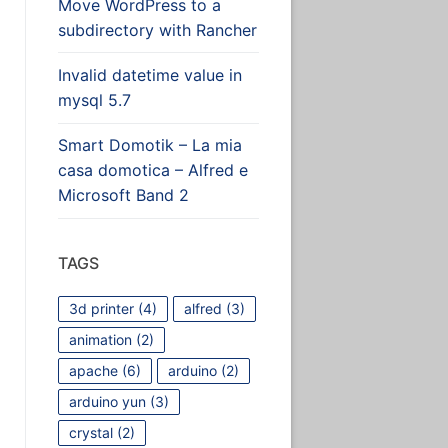
Move WordPress to a
subdirectory with Rancher
Invalid datetime value in
mysql 5.7
Smart Domotik – La mia
casa domotica – Alfred e
Microsoft Band 2
TAGS
3d printer
(4)
alfred
(3)
animation
(2)
apache
(6)
arduino
(2)
arduino yun
(3)
crystal
(2)