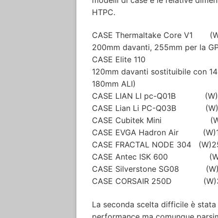
HTPC.
CASE Thermaltake Core V1 (W
200mm davanti, 255mm per la GP
CASE Elite 110 (W)260m
120mm davanti sostituibile con 
180mm ALI)
CASE LIAN LI pc-Q01B (W)2
CASE Lian Li PC-Q03B (W)1
CASE Cubitek Mini (W)20
CASE EVGA Hadron Air (W)1
CASE FRACTAL NODE 304 (W)2
CASE Antec ISK 600 (W)26
CASE Silverstone SG08 (W)2
CASE CORSAIR 250D (W)351
La seconda scelta difficile è sta
performance ma comunque parsimo