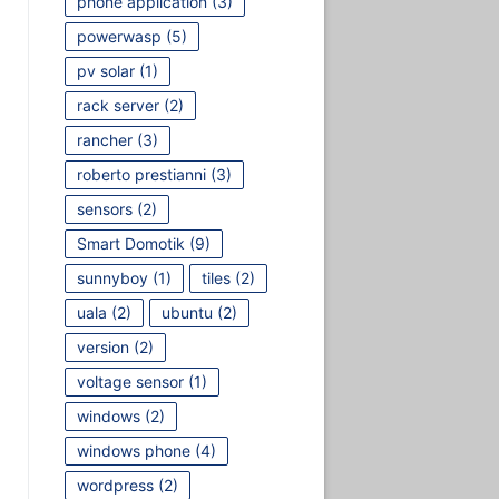
phone application
(3)
powerwasp
(5)
pv solar
(1)
rack server
(2)
rancher
(3)
roberto prestianni
(3)
sensors
(2)
Smart Domotik
(9)
sunnyboy
(1)
tiles
(2)
uala
(2)
ubuntu
(2)
version
(2)
voltage sensor
(1)
windows
(2)
windows phone
(4)
wordpress
(2)