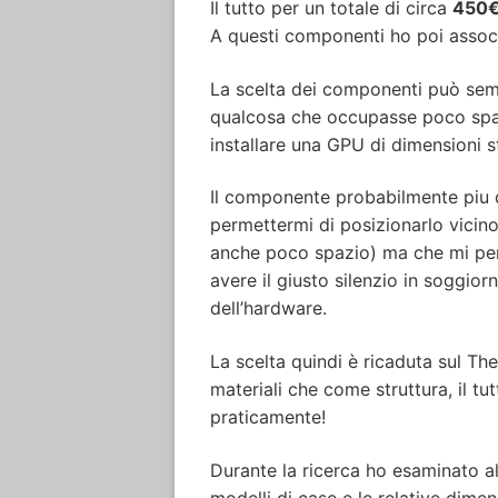
Il tutto per un totale di circa
450
A questi componenti ho poi assoc
La scelta dei componenti può semb
qualcosa che occupasse poco spa
installare una GPU di dimensioni 
Il componente probabilmente piu di
permettermi di posizionarlo vicino
anche poco spazio) ma che mi perm
avere il giusto silenzio in soggi
dell’hardware.
La scelta quindi è ricaduta sul 
materiali che come struttura, il t
praticamente!
Durante la ricerca ho esaminato alt
modelli di case e le relative dimen