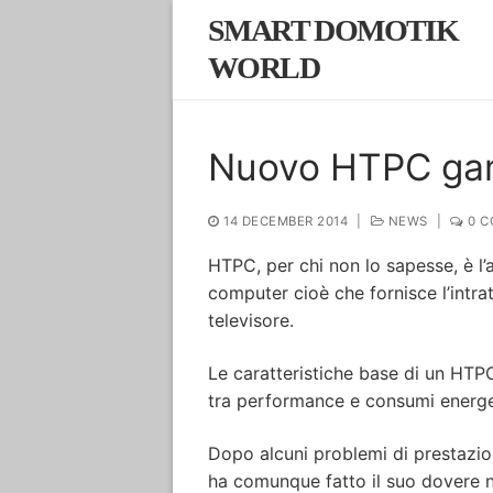
Skip
SMART DOMOTIK
to
WORLD
content
Nuovo HTPC ga
14 DECEMBER 2014
|
NEWS
|
0 C
HTPC, per chi non lo sapesse, è l
computer cioè che fornisce l’intra
televisore.
Le caratteristiche base di un HT
tra performance e consumi energet
Dopo alcuni problemi di prestazio
ha comunque fatto il suo dovere ne