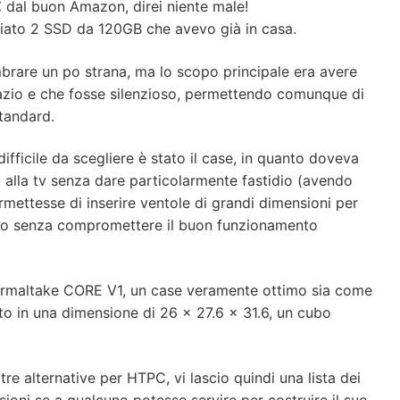
€
dal buon Amazon, direi niente male!
iato 2 SSD da 120GB che avevo già in casa.
rare un po strana, ma lo scopo principale era avere
zio e che fosse silenzioso, permettendo comunque di
standard.
fficile da scegliere è stato il case, in quanto doveva
 alla tv senza dare particolarmente fastidio (avendo
ettesse di inserire ventole di grandi dimensioni per
orno senza compromettere il buon funzionamento
Thermaltake CORE V1, un case veramente ottimo sia come
utto in una dimensione di 26 x 27.6 x 31.6, un cubo
re alternative per HTPC, vi lascio quindi una lista dei
sioni se a qualcuno potesse servire per costruire il suo