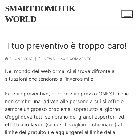
Skip
SMART DOMOTIK
to
WORLD
content
Il tuo preventivo è troppo caro!
3 JUNE 2013
|
NEWS
|
0 COMMENTS
Nel mondo del Web ormai ci si trova difronte a
situazioni che tendono all’inverosimile.
Fare un preventivo, proporre un prezzo ONESTO che
non sembri una ladrata alle persone a cui si offre è
sempre un grosso problema, sopratutto al giorno
d’oggi dove tutti sembrano dei grandi espertoni ed
effettuano lavori (se cosi li vogliamo chiamare!) al
limite del gratuito ( e aggiungerei al limite della