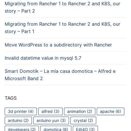
Migrating from Rancher 1 to Rancher 2 and K8S, our
story – Part 2
Migrating from Rancher 1 to Rancher 2 and K8S, our
story – Part 1
Move WordPress to a subdirectory with Rancher
Invalid datetime value in mysql 5.7
Smart Domotik – La mia casa domotica – Alfred e
Microsoft Band 2
TAGS
3d printer
(4)
alfred
(3)
animation
(2)
apache
(6)
arduino
(2)
arduino yun
(3)
crystal
(2)
developers
(2)
domotica
(8)
E4I4O
(3)