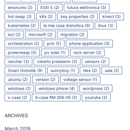
emoncms
(2)
ESXI 5
(2)
futura elettronica
(3)
hot swap
(2)
k8s
(2)
key properties
(2)
kinect
(3)
kubernetes
(2)
la mia casa domotica
(9)
linux
(3)
luci
(2)
microsoft
(2)
migration
(2)
orchestration
(2)
pcb
(5)
phone application
(3)
powerwasp
(5)
pv solar
(1)
rack server
(2)
rancher
(3)
roberto prestianni
(3)
sensors
(2)
Smart Domotik
(9)
sunnyboy
(1)
tiles
(2)
uala
(2)
ubuntu
(2)
version
(2)
voltage sensor
(1)
windows
(2)
windows phone
(4)
wordpress
(2)
x-case
(2)
X-case RM 206 HS
(2)
youtube
(3)
ARCHIVES
March 2019