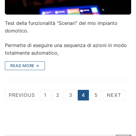
Test della funzionalità “Scenari” del mio impianto
domotico.
Permette di eseguire una sequenza di azioni in modo
totalmente automatico,
READ MORE →
Posts
PREVIOUS
1
2
3
4
5
NEXT
pagination