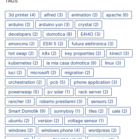
TAGS
3d printer
(4)
alfred
(3)
animation
(2)
apache
(6)
arduino
(2)
arduino yun
(3)
crystal
(2)
developers
(2)
domotica
(8)
E4I4O
(3)
emoncms
(2)
ESXI 5
(2)
futura elettronica
(3)
hot swap
(2)
k8s
(2)
key properties
(2)
kinect
(3)
kubernetes
(2)
la mia casa domotica
(9)
linux
(3)
luci
(2)
microsoft
(2)
migration
(2)
orchestration
(2)
pcb
(5)
phone application
(3)
powerwasp
(5)
pv solar
(1)
rack server
(2)
rancher
(3)
roberto prestianni
(3)
sensors
(2)
Smart Domotik
(9)
sunnyboy
(1)
tiles
(2)
uala
(2)
ubuntu
(2)
version
(2)
voltage sensor
(1)
windows
(2)
windows phone
(4)
wordpress
(2)