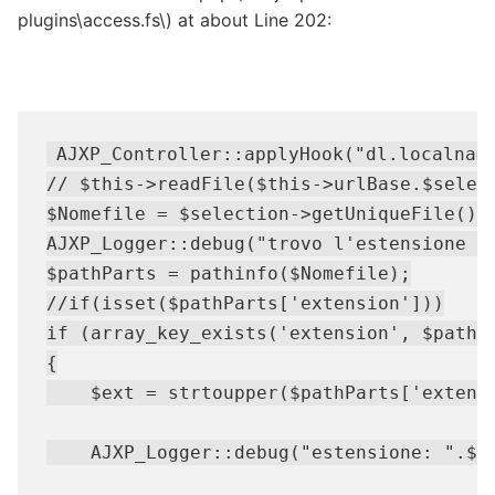
plugins\access.fs\) at about Line 202:
AJXP_Controller::applyHook("dl.localname
// $this->readFile($this->urlBase.$select
$Nomefile = $selection->getUniqueFile();

AJXP_Logger::debug("trovo l'estensione di
$pathParts = pathinfo($Nomefile);

//if(isset($pathParts['extension']))

if (array_key_exists('extension', $pathPa
{

    $ext = strtoupper($pathParts['extensi
    AJXP_Logger::debug("estensione: ".$ex